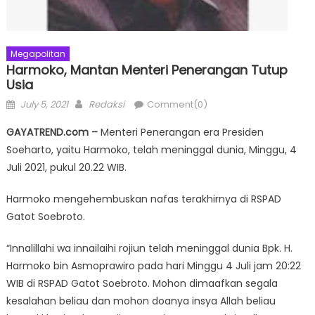
Megapolitan
Harmoko, Mantan Menteri Penerangan Tutup
Usia
Posted
Author
July 5, 2021
Redaksi
Comment(0)
on
GAYATREND.com –
Menteri Penerangan era Presiden
Soeharto, yaitu Harmoko, telah meninggal dunia, Minggu, 4
Juli 2021, pukul 20.22 WIB.
Harmoko mengehembuskan nafas terakhirnya di RSPAD
Gatot Soebroto.
“Innalillahi wa innailaihi rojiun telah meninggal dunia Bpk. H.
Harmoko bin Asmoprawiro pada hari Minggu 4 Juli jam 20:22
WIB di RSPAD Gatot Soebroto. Mohon dimaafkan segala
kesalahan beliau dan mohon doanya insya Allah beliau