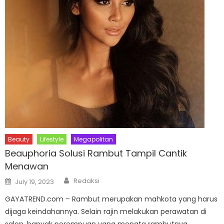
Beauty
Lifestyle
Megapolitan
Beauphoria Solusi Rambut Tampil Cantik
Menawan
Author
Posted
Redaksi
July 19, 2023
on
GAYATREND.com – Rambut merupakan mahkota yang harus
dijaga keindahannya. Selain rajin melakukan perawatan di