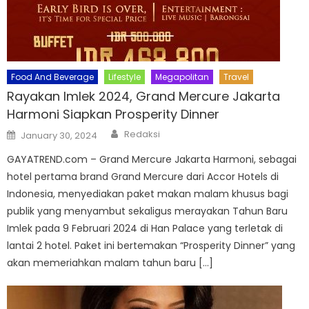
Food And Beverage
Lifestyle
Megapolitan
Travel
Rayakan Imlek 2024, Grand Mercure Jakarta
Harmoni Siapkan Prosperity Dinner
Author
Posted
Redaksi
January 30, 2024
on
GAYATREND.com – Grand Mercure Jakarta Harmoni, sebagai
hotel pertama brand Grand Mercure dari Accor Hotels di
Indonesia, menyediakan paket makan malam khusus bagi
publik yang menyambut sekaligus merayakan Tahun Baru
Imlek pada 9 Februari 2024 di Han Palace yang terletak di
lantai 2 hotel. Paket ini bertemakan “Prosperity Dinner” yang
akan memeriahkan malam tahun baru […]