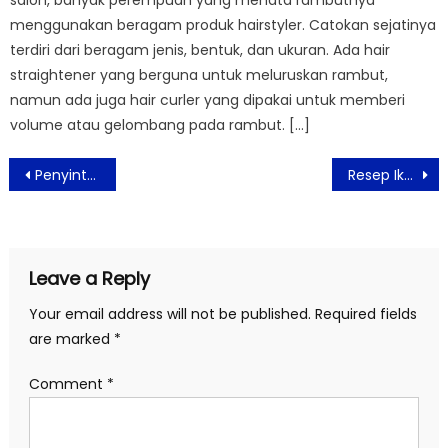
salon, banyak perempuan yang menata rambutnya
menggunakan beragam produk hairstyler. Catokan sejatinya
terdiri dari beragam jenis, bentuk, dan ukuran. Ada hair
straightener yang berguna untuk meluruskan rambut,
namun ada juga hair curler yang dipakai untuk memberi
volume atau gelombang pada rambut. […]
Post
Penyintas Covid-19 Tidak Semua Bisa Donor Konvalesen
Resep Ikan Bumbu Kuning Kemangi
navigation
Leave a Reply
Your email address will not be published.
Required fields
are marked
*
Comment
*