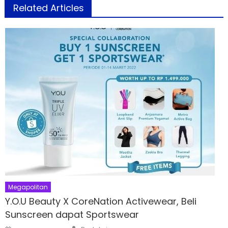
Related Articles
Megapolitan
Y.O.U Beauty X CoreNation Activewear, Beli
Sunscreen dapat Sportswear
Author
Posted