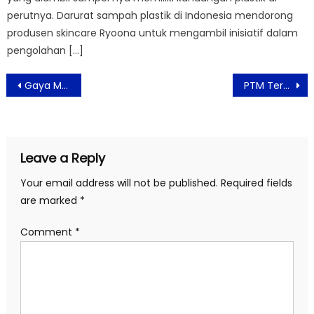
perutnya. Darurat sampah plastik di Indonesia mendorong
produsen skincare Ryoona untuk mengambil inisiatif dalam
pengolahan […]
Post
Gaya Menu Kekinian, Banban Tea Dan Mochi Waffle
PTM Terbatas Harus Berizin dari Orang Tua
navigation
Leave a Reply
Your email address will not be published.
Required fields
are marked
*
Comment
*