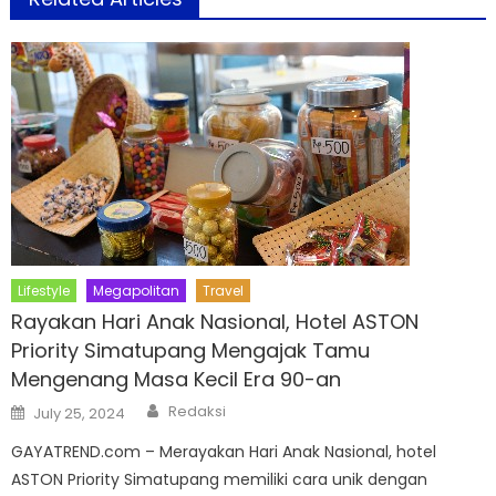
Lifestyle
Megapolitan
Travel
Rayakan Hari Anak Nasional, Hotel ASTON
Priority Simatupang Mengajak Tamu
Mengenang Masa Kecil Era 90-an
Author
Posted
Redaksi
July 25, 2024
on
GAYATREND.com – Merayakan Hari Anak Nasional, hotel
ASTON Priority Simatupang memiliki cara unik dengan