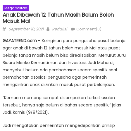
Megapolitan
Anak Dibawah 12 Tahun Masih Belum Boleh
Masuk Mal
Posted
Author
September 10, 2021
Redaksi
Comment(0)
on
GAYATREND.com
– Keinginan para pengusaha pusat belanja
agar anak di bawah 12 tahun boleh masuk Mal atau pusat
belanja tanpa masih belum bisa direalisasikan. Menurut Juru
Bicara Menko Kemaritiman dan Investasi, Jodi Mahardi,
menyebut belum ada pembahasan secara spesifik soal
permohonan asosiasi pengusaha agar pemerintah
mengizinkan anak diizinkan masuk pusat perbelanjaan.
“Kemarin memang sempat disampaikan terkait usulan
tersebut, hanya saja belum di bahas secara spesifik,” jelas
Jodi, kamis (9/9/2021).
Jodi mengatakan pemerintah mengedepankan prinsip