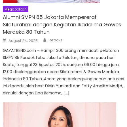
Megapolitan
Alumni SMPN 85 Jakarta Mempererat
Silaturahmi dengan Kegiatan Ikadelima Gowes
Merdeka 80 Tahun
Author
Posted
Redaksi
August 24, 2025
on
GAYATREND.com – Hampir 300 orang memadati pelataran
SMPN 85 Pondok Labu Jakarta Selatan, dimana pada hari
Sabtu, tanggal 23 Agustus 2025, dari jam 06.00 hingga jam
12.00 diselenggarakan acara Silaturahmi & Gowes Merdeka
Indonesia 80 Tahun. Acara yang berlangsung penuh antusias
ini dipandu oleh host Didin Yuniardi dan Fetty Amalita Madjid,
dimulai dengan Doa Bersama, […]