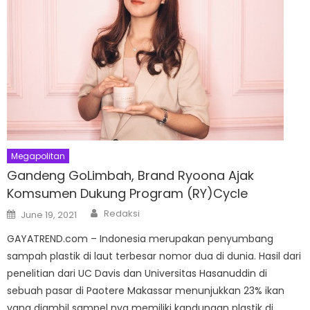
Megapolitan
Gandeng GoLimbah, Brand Ryoona Ajak
Komsumen Dukung Program (RY)Cycle
Author
Posted
Redaksi
June 19, 2021
on
GAYATREND.com – Indonesia merupakan penyumbang
sampah plastik di laut terbesar nomor dua di dunia. Hasil dari
penelitian dari UC Davis dan Universitas Hasanuddin di
sebuah pasar di Paotere Makassar menunjukkan 23% ikan
yang diambil sampel nya memiliki kandungan plastik di