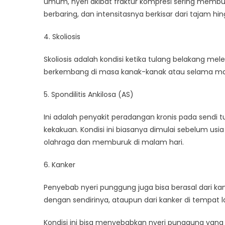
umum, nyeri akibat fraktur kompresi sering membur
berbaring, dan intensitasnya berkisar dari tajam hi
4. Skoliosis
Skoliosis adalah kondisi ketika tulang belakang mel
berkembang di masa kanak-kanak atau selama ma
5. Spondilitis Ankilosa (AS)
Ini adalah penyakit peradangan kronis pada send
kekakuan. Kondisi ini biasanya dimulai sebelum u
olahraga dan memburuk di malam hari.
6. Kanker
Penyebab nyeri punggung juga bisa berasal dari ka
dengan sendirinya, ataupun dari kanker di tempat l
Kondisi ini bisa menyebabkan nyeri punggung yan