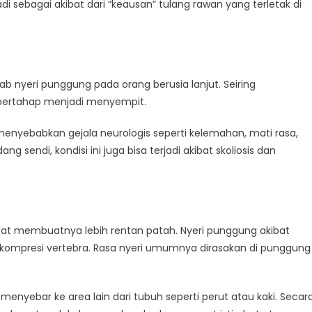
jadi sebagai akibat dari “keausan” tulang rawan yang terletak di
b nyeri punggung pada orang berusia lanjut. Seiring
 bertahap menjadi menyempit.
 menyebabkan gejala neurologis seperti kelemahan, mati rasa,
 sendi, kondisi ini juga bisa terjadi akibat skoliosis dan
at membuatnya lebih rentan patah. Nyeri punggung akibat
ur kompresi vertebra. Rasa nyeri umumnya dirasakan di punggung
menyebar ke area lain dari tubuh seperti perut atau kaki. Secar