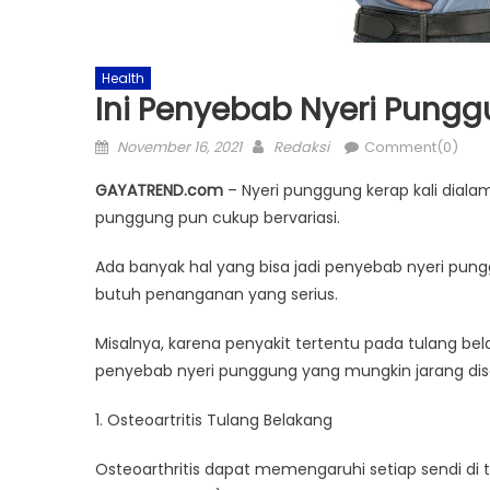
Health
Ini Penyebab Nyeri Pung
Posted
Author
November 16, 2021
Redaksi
Comment(0)
on
GAYATREND.com
– Nyeri punggung kerap kali diala
punggung pun cukup bervariasi.
Ada banyak hal yang bisa jadi penyebab nyeri pungg
butuh penanganan yang serius.
Misalnya, karena penyakit tertentu pada tulang bela
penyebab nyeri punggung yang mungkin jarang disa
1. Osteoartritis Tulang Belakang
Osteoarthritis dapat memengaruhi setiap sendi di t