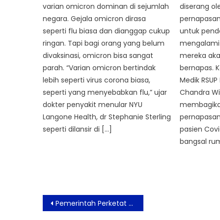
varian omicron dominan di sejumlah
diserang ol
negara. Gejala omicron dirasa
pernapasan
seperti flu biasa dan dianggap cukup
untuk pende
ringan. Tapi bagi orang yang belum
mengalami 
divaksinasi, omicron bisa sangat
mereka aka
parah. “Varian omicron bertindak
bernapas. K
lebih seperti virus corona biasa,
Medik RSUP 
seperti yang menyebabkan flu,” ujar
Chandra Wi
dokter penyakit menular NYU
membagikan
Langone Health, dr Stephanie Sterling
pernapasan 
seperti dilansir di […]
pasien Covi
bangsal rum
Post
Pemerintah Perketat Penggunaan PeduliLindungi di Tempat Publik saat Nataru
navigation