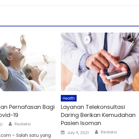
Health
ihan Pernafasan Bagi
Layanan Telekonsultasi
ovid-19
Daring Berikan Kemudahan
Pasien Isoman
Author
Redaksi
21
Author
Posted
Redaksi
July 11, 2021
com – Salah satu yang
on