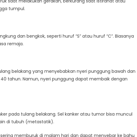
uk saat melakukan gerakan, berkurang saat istirahat atau
ngga tumpul.
engkung dan bengkok, seperti huruf “S” atau huruf “C”. Biasanya
sa remaja.
i tulang belakang yang menyebabkan nyeri punggung bawah dan
sia 40 tahun. Namun, nyeri punggung dapat membaik dengan
nker pada tulang belakang. Sel kanker atau tumor bisa muncul
ain di tubuh (metastatik).
g sering memburuk di malam hari dan dapat menyebar ke bahu