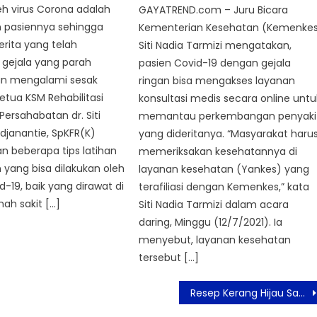
eh virus Corona adalah
GAYATREND.com – Juru Bicara
 pasiennya sehingga
Kementerian Kesehatan (Kemenke
rita yang telah
Siti Nadia Tarmizi mengatakan,
gejala yang parah
pasien Covid-19 dengan gejala
n mengalami sesak
ringan bisa mengakses layanan
etua KSM Rehabilitasi
konsultasi medis secara online untu
Persahabatan dr. Siti
memantau perkembangan penyaki
djanantie, SpKFR(K)
yang dideritanya. “Masyarakat haru
 beberapa tips latihan
memeriksakan kesehatannya di
yang bisa dilakukan oleh
layanan kesehatan (Yankes) yang
d-19, baik yang dirawat di
terafiliasi dengan Kemenkes,” kata
ah sakit […]
Siti Nadia Tarmizi dalam acara
daring, Minggu (12/7/2021). Ia
menyebut, layanan kesehatan
tersebut […]
Resep Kerang Hijau Saus Padang