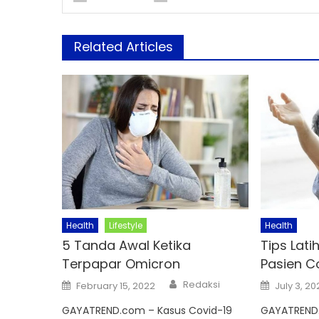
Related Articles
Health
Lifestyle
Health
5 Tanda Awal Ketika
Tips Lat
Terpapar Omicron
Pasien C
Author
Posted
Posted
Redaksi
February 15, 2022
July 3, 20
on
on
GAYATREND.com – Kasus Covid-19
GAYATREND.