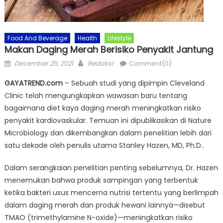
Food And Beverage
Health
Lifestyle
Makan Daging Merah Berisiko Penyakit Jantung
Posted
Author
December 25, 2021
Redaksi
Comment(0)
on
GAYATREND.com
– Sebuah studi yang dipimpin Cleveland
Clinic telah mengungkapkan wawasan baru tentang
bagaimana diet kaya daging merah meningkatkan risiko
penyakit kardiovaskular. Temuan ini dipublikasikan di Nature
Microbiology dan dikembangkan dalam penelitian lebih dari
satu dekade oleh penulis utama Stanley Hazen, MD, Ph.D..
Dalam serangkaian penelitian penting sebelumnya, Dr. Hazen
menemukan bahwa produk sampingan yang terbentuk
ketika bakteri usus mencerna nutrisi tertentu yang berlimpah
dalam daging merah dan produk hewani lainnya—disebut
TMAO (trimethylamine N-oxide)—meningkatkan risiko