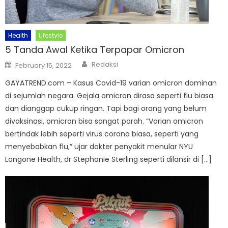
Health
Lifestyle
5 Tanda Awal Ketika Terpapar Omicron
Author
Posted
Redaksi
February 15, 2022
on
GAYATREND.com – Kasus Covid-19 varian omicron dominan
di sejumlah negara. Gejala omicron dirasa seperti flu biasa
dan dianggap cukup ringan. Tapi bagi orang yang belum
divaksinasi, omicron bisa sangat parah. “Varian omicron
bertindak lebih seperti virus corona biasa, seperti yang
menyebabkan flu,” ujar dokter penyakit menular NYU
Langone Health, dr Stephanie Sterling seperti dilansir di […]