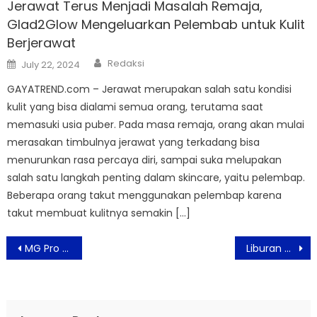
Jerawat Terus Menjadi Masalah Remaja,
Glad2Glow Mengeluarkan Pelembab untuk Kulit
Berjerawat
Author
Posted
Redaksi
July 22, 2024
on
GAYATREND.com – Jerawat merupakan salah satu kondisi
kulit yang bisa dialami semua orang, terutama saat
memasuki usia puber. Pada masa remaja, orang akan mulai
merasakan timbulnya jerawat yang terkadang bisa
menurunkan rasa percaya diri, sampai suka melupakan
salah satu langkah penting dalam skincare, yaitu pelembap.
Beberapa orang takut menggunakan pelembap karena
takut membuat kulitnya semakin […]
Post
MG Pro Gelar Melly’s Garden Awards Bartender Competition Pertama
Liburan Nataru, Wisata Ancol Terapkan Prokes dan Ketentuan
navigation