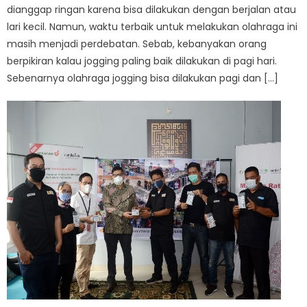
dianggap ringan karena bisa dilakukan dengan berjalan atau
lari kecil. Namun, waktu terbaik untuk melakukan olahraga ini
masih menjadi perdebatan. Sebab, kebanyakan orang
berpikiran kalau jogging paling baik dilakukan di pagi hari.
Sebenarnya olahraga jogging bisa dilakukan pagi dan […]