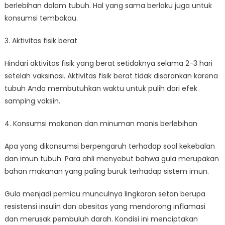
berlebihan dalam tubuh. Hal yang sama berlaku juga untuk
konsumsi tembakau.
3. Aktivitas fisik berat
Hindari aktivitas fisik yang berat setidaknya selama 2-3 hari
setelah vaksinasi. Aktivitas fisik berat tidak disarankan karena
tubuh Anda membutuhkan waktu untuk pulih dari efek
samping vaksin.
4. Konsumsi makanan dan minuman manis berlebihan
Apa yang dikonsumsi berpengaruh terhadap soal kekebalan
dan imun tubuh. Para ahli menyebut bahwa gula merupakan
bahan makanan yang paling buruk terhadap sistem imun.
Gula menjadi pemicu munculnya lingkaran setan berupa
resistensi insulin dan obesitas yang mendorong inflamasi
dan merusak pembuluh darah. Kondisi ini menciptakan