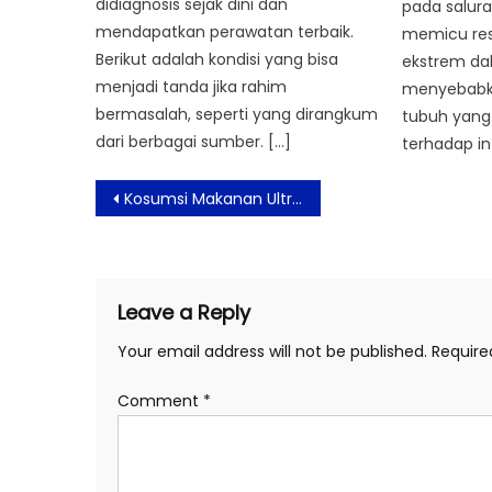
didiagnosis sejak dini dan
pada salur
mendapatkan perawatan terbaik.
memicu re
Berikut adalah kondisi yang bisa
ekstrem dal
menjadi tanda jika rahim
menyebabka
bermasalah, seperti yang dirangkum
tubuh yan
dari berbagai sumber. […]
terhadap inf
Post
Kosumsi Makanan Ultra-olahan Memperburuk Kondisi Lingkungan
navigation
Leave a Reply
Your email address will not be published.
Require
Comment
*