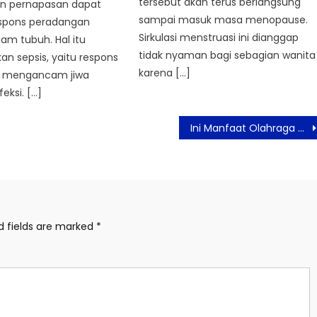
tersebut akan terus berlangsung
an pernapasan dapat
sampai masuk masa menopause.
spons peradangan
Sirkulasi menstruasi ini dianggap
am tubuh. Hal itu
tidak nyaman bagi sebagian wanita
n sepsis, yaitu respons
karena […]
g mengancam jiwa
eksi. […]
Ini Manfaat Olahraga Squat Bagi Kesehatan Tubuh
d fields are marked
*