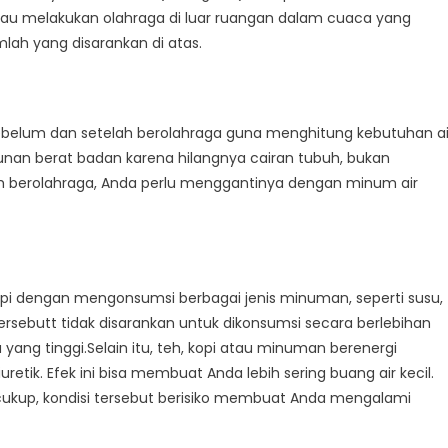
tau melakukan olahraga di luar ruangan dalam cuaca yang
lah yang disarankan di atas.
belum dan setelah berolahraga guna menghitung kebutuhan ai
nan berat badan karena hilangnya cairan tubuh, bukan
lah berolahraga, Anda perlu menggantinya dengan minum air
ukupi dengan mengonsumsi berbagai jenis minuman, seperti susu,
sebutt tidak disarankan untuk dikonsumsi secara berlebihan
ang tinggi.Selain itu, teh, kopi atau minuman berenergi
etik. Efek ini bisa membuat Anda lebih sering buang air kecil.
 cukup, kondisi tersebut berisiko membuat Anda mengalami