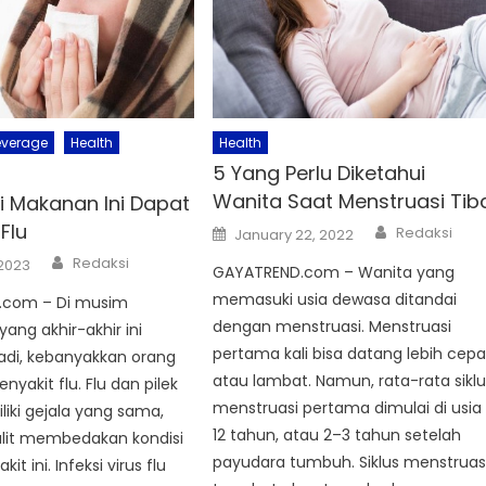
everage
Health
Health
5 Yang Perlu Diketahui
Wanita Saat Menstruasi Tib
 Makanan Ini Dapat
Author
Flu
Posted
Redaksi
January 22, 2022
on
Author
Redaksi
 2023
GAYATREND.com – Wanita yang
memasuki usia dewasa ditandai
.com – Di musim
dengan menstruasi. Menstruasi
ang akhir-akhir ini
pertama kali bisa datang lebih cepa
adi, kebanyakkan orang
atau lambat. Namun, rata-rata siklu
nyakit flu. Flu dan pilek
menstruasi pertama dimulai di usia
iki gejala yang sama,
12 tahun, atau 2–3 tahun setelah
ulit membedakan kondisi
payudara tumbuh. Siklus menstruas
it ini. Infeksi virus flu