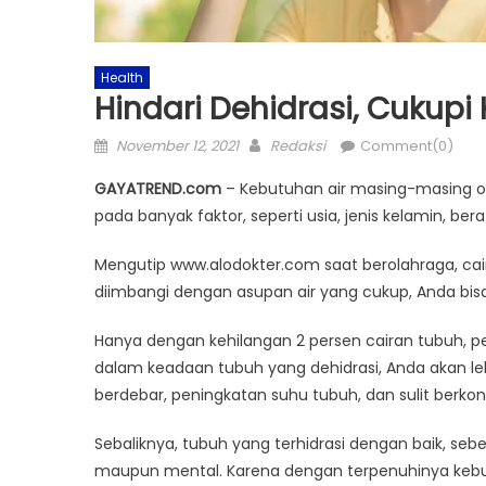
Health
Hindari Dehidrasi, Cukupi
Posted
Author
November 12, 2021
Redaksi
Comment(0)
on
GAYATREND.com
– Kebutuhan air masing-masing ora
pada banyak faktor, seperti usia, jenis kelamin, ber
Mengutip www.alodokter.com saat berolahraga, caira
diimbangi dengan asupan air yang cukup, Anda bis
Hanya dengan kehilangan 2 persen cairan tubuh, pe
dalam keadaan tubuh yang dehidrasi, Anda akan le
berdebar, peningkatan suhu tubuh, dan sulit berkon
Sebaliknya, tubuh yang terhidrasi dengan baik, seb
maupun mental. Karena dengan terpenuhinya kebutu