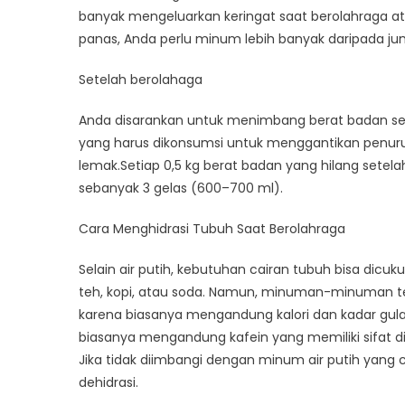
banyak mengeluarkan keringat saat berolahraga a
panas, Anda perlu minum lebih banyak daripada jum
Setelah berolahaga
Anda disarankan untuk menimbang berat badan se
yang harus dikonsumsi untuk menggantikan penuru
lemak.Setiap 0,5 kg berat badan yang hilang sete
sebanyak 3 gelas (600–700 ml).
Cara Menghidrasi Tubuh Saat Berolahraga
Selain air putih, kebutuhan cairan tubuh bisa dic
teh, kopi, atau soda. Namun, minuman-minuman ter
karena biasanya mengandung kalori dan kadar gula y
biasanya mengandung kafein yang memiliki sifat diur
Jika tidak diimbangi dengan minum air putih yang
dehidrasi.