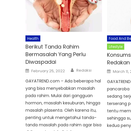
Health
Food And B
Berikut Tanda Rahim
Lifestyle
Bermasalah Yang Perlu
Konsumsi
Diwaspadai
Redakan 
Author
Posted
Posted
Redaksi
February 25, 2022
March 11,
on
on
GAYATREND.com – Ada beberapa hal
GAYATREND
yang bisa menyebabkan masalah
pancaroba y
pada rahim. Mulai dari gangguan
sedang terj
hormon, masalah kesuburan, hingga
terserang pe
masalah plasenta. Oleh karena itu,
tentu memil
penting untuk mengetahui tanda-
sehingga s
tanda masalah pada rahim agar bisa
kedua penyak