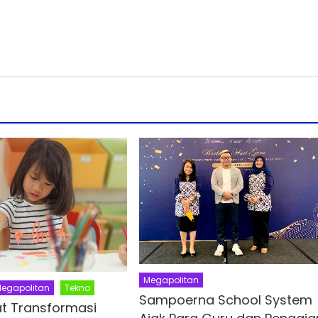
Megapolitan
egapolitan
Tekno
Sampoerna School System
t Transformasi