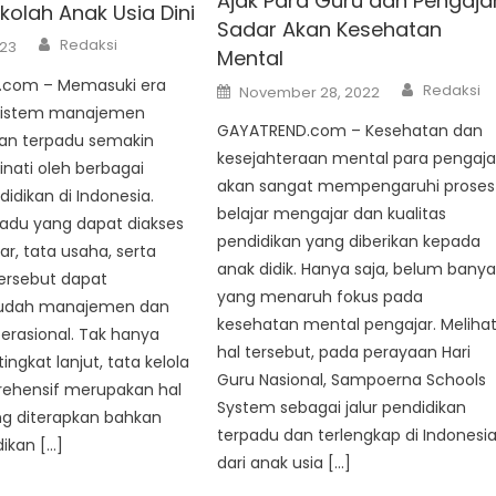
Ajak Para Guru dan Pengaja
ekolah Anak Usia Dini
Sadar Akan Kesehatan
Author
Redaksi
023
Mental
Author
.com – Memasuki era
Posted
Redaksi
November 28, 2022
on
ni sistem manajemen
GAYATREND.com – Kesehatan dan
an terpadu semakin
kesejahteraan mental para pengaja
nati oleh berbagai
akan sangat mempengaruhi proses
didikan di Indonesia.
belajar mengajar dan kualitas
padu yang dapat diakses
pendidikan yang diberikan kepada
ar, tata usaha, serta
anak didik. Hanya saja, belum banya
ersebut dapat
yang menaruh fokus pada
dah manajemen dan
kesehatan mental pengajar. Meliha
erasional. Tak hanya
hal tersebut, pada perayaan Hari
ingkat lanjut, tata kelola
Guru Nasional, Sampoerna Schools
ehensif merupakan hal
System sebagai jalur pendidikan
ng diterapkan bahkan
terpadu dan terlengkap di Indonesi
dikan […]
dari anak usia […]