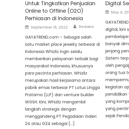
Untuk Tingkatkan Penjualan
Digital S
Online to Offline (O2O)
Posted
May 4, 2
on
Perhiasan di Indonesia
GAYATREND
Author
Posted
Redaksi
September 16, 2022
digital, ki
on
pembelajar
GAYATREND.com – Sebagai salah
banyak dimi
satu market place jewelry terbesar di
jenjang pen
Indonesia Whizliz ingin selalu
Sistem ter
memberikan pelayanan terbaik bagi
oleh pengaj
masyarakat Indonesia, khususnya
orang tua t
para pecinta perhiasan. Whizliz
mempermu
merupakan hasil kerjasama antara
kegiatan op
pabrik emas terbesar PT Lotus Lingga
pendidikan t
Pratama (LLP) dan venture builder
yang kompr
WGSH. Kini, Whizliz mengambil
yang penti
langkah strategis dengan
sejak Pendi
menggandeng PT Pegadaian Galeri
24 atau G24 sebagai […]