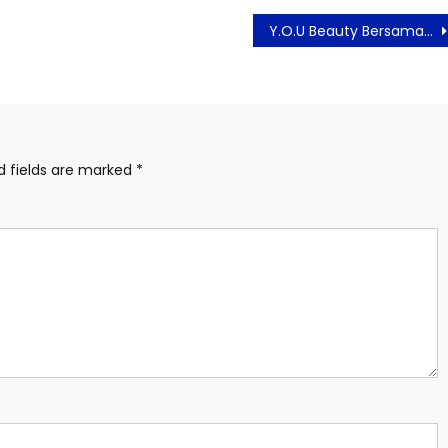
Y.O.U Beauty Bersama KitaBisa Beri Apresiasi Para Perempuan Tulang Punggung
d fields are marked
*