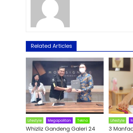
Related Articles
Lifestyle
Megapolitan
Tekno
Lifestyle
M
Whizliz Gandeng Galeri 24
3 Manfaa