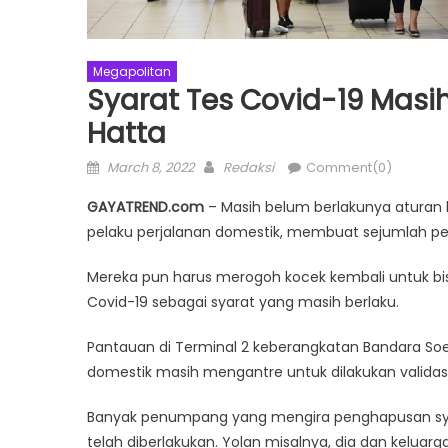
Megapolitan
Syarat Tes Covid-19 Masi
Hatta
Posted
Author
March 8, 2022
Redaksi
Comment(0)
on
GAYATREND.com
– Masih belum berlakunya aturan 
pelaku perjalanan domestik, membuat sejumlah p
Mereka pun harus merogoh kocek kembali untuk b
Covid-19 sebagai syarat yang masih berlaku.
Pantauan di Terminal 2 keberangkatan Bandara So
domestik masih mengantre untuk dilakukan validasi 
Banyak penumpang yang mengira penghapusan syara
telah diberlakukan. Yolan misalnya, dia dan kelua