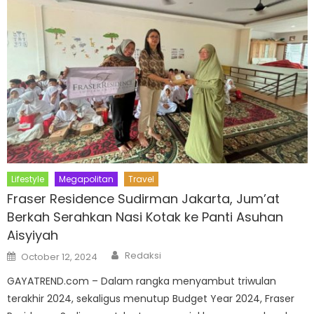
Lifestyle
Megapolitan
Travel
Fraser Residence Sudirman Jakarta, Jum’at
Berkah Serahkan Nasi Kotak ke Panti Asuhan
Aisyiyah
Author
Posted
Redaksi
October 12, 2024
on
GAYATREND.com – Dalam rangka menyambut triwulan
terakhir 2024, sekaligus menutup Budget Year 2024, Fraser