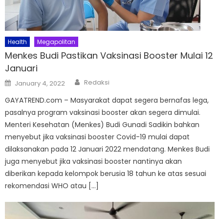
Health
Megapolitan
Menkes Budi Pastikan Vaksinasi Booster Mulai 12
Januari
Author
Posted
Redaksi
January 4, 2022
on
GAYATREND.com – Masyarakat dapat segera bernafas lega,
pasalnya program vaksinasi booster akan segera dimulai.
Menteri Kesehatan (Menkes) Budi Gunadi Sadikin bahkan
menyebut jika vaksinasi booster Covid-19 mulai dapat
dilaksanakan pada 12 Januari 2022 mendatang. Menkes Budi
juga menyebut jika vaksinasi booster nantinya akan
diberikan kepada kelompok berusia 18 tahun ke atas sesuai
rekomendasi WHO atau […]