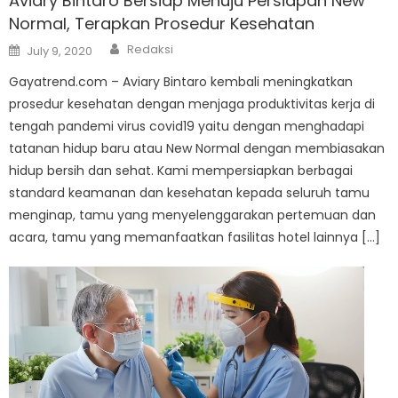
Aviary Bintaro Bersiap Menuju Persiapan New
Normal, Terapkan Prosedur Kesehatan
Author
Posted
Redaksi
July 9, 2020
on
Gayatrend.com – Aviary Bintaro kembali meningkatkan
prosedur kesehatan dengan menjaga produktivitas kerja di
tengah pandemi virus covid19 yaitu dengan menghadapi
tatanan hidup baru atau New Normal dengan membiasakan
hidup bersih dan sehat. Kami mempersiapkan berbagai
standard keamanan dan kesehatan kepada seluruh tamu
menginap, tamu yang menyelenggarakan pertemuan dan
acara, tamu yang memanfaatkan fasilitas hotel lainnya […]