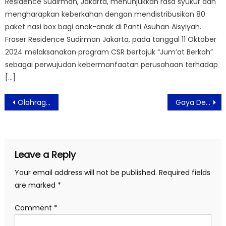
Residence Sudirman, Jakarta, menunjukkan rasa syukur dan
mengharapkan keberkahan dengan mendistribusikan 80
paket nasi box bagi anak-anak di Panti Asuhan Aisyiyah.
Fraser Residence Sudirman Jakarta, pada tanggal 11 Oktober
2024 melaksanakan program CSR bertajuk “Jum’at Berkah”
sebagai perwujudan kebermanfaatan perusahaan terhadap
[…]
Post
Olahraga Selepas Sahur Sangat Diajurkan
Gaya Desain Praktis Rumah Modern Minimalis Ala FECA Indonesia
navigation
Leave a Reply
Your email address will not be published.
Required fields
are marked
*
Comment
*