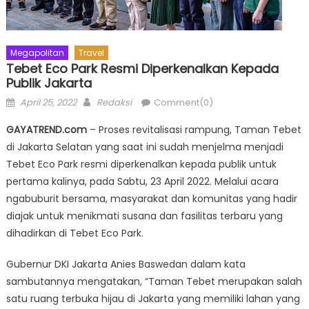
Megapolitan
Travel
Tebet Eco Park Resmi Diperkenalkan Kepada
Publik Jakarta
Posted
Author
April 25, 2022
Redaksi
Comment(0)
on
GAYATREND.com
– Proses revitalisasi rampung, Taman Tebet
di Jakarta Selatan yang saat ini sudah menjelma menjadi
Tebet Eco Park resmi diperkenalkan kepada publik untuk
pertama kalinya, pada Sabtu, 23 April 2022. Melalui acara
ngabuburit bersama, masyarakat dan komunitas yang hadir
diajak untuk menikmati susana dan fasilitas terbaru yang
dihadirkan di Tebet Eco Park.
Gubernur DKI Jakarta Anies Baswedan dalam kata
sambutannya mengatakan, “Taman Tebet merupakan salah
satu ruang terbuka hijau di Jakarta yang memiliki lahan yang