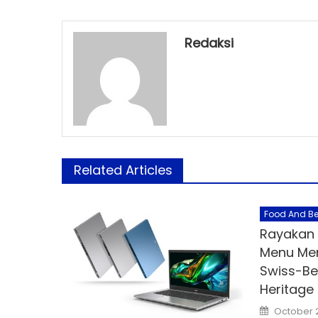
Redaksi
Related Articles
Food And B
Rayakan
Menu Me
Swiss-Be
Heritage
Posted
October 
on