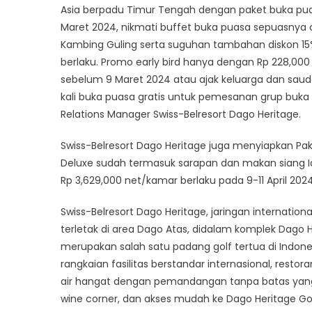
Asia berpadu Timur Tengah dengan paket buka pu
Maret 2024, nikmati buffet buka puasa sepuasnya d
Kambing Guling serta suguhan tambahan diskon 15%
berlaku. Promo early bird hanya dengan Rp 228,00
sebelum 9 Maret 2024 atau ajak keluarga dan saud
kali buka puasa gratis untuk pemesanan grup buka 
Relations Manager Swiss-Belresort Dago Heritage.
Swiss-Belresort Dago Heritage juga menyiapkan Pak
Deluxe sudah termasuk sarapan dan makan siang Idul 
Rp 3,629,000 net/kamar berlaku pada 9-11 April 2024
Swiss-Belresort Dago Heritage, jaringan internation
terletak di area Dago Atas, didalam komplek Dago 
merupakan salah satu padang golf tertua di Indone
rangkaian fasilitas berstandar internasional, resto
air hangat dengan pemandangan tanpa batas yang di
wine corner, dan akses mudah ke Dago Heritage Go