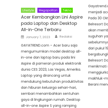
Gayatrend.
Lifestyle
Megapolitan
Tekno
menjadi ac
Acer Kembangkan Lini Aspire
Pada 30 Okt
pada Laptop dan Desktop
Belresort D
All-in-One Terbaru
akan membe
Author
Posted
suguhan ya
Redaksi
January 7, 2023
on
sebelumnya
GAYATREND.com – Acer baru saja
dari pukul 
mengumumkan model desktop all-
bergabungl
in-one dan laptop baru pada lini
Belresort D
Aspire di pameran produk elektronik
menikmati 
dunia CES 2023, Las Vegas, Amerika.
menggiurka
Laptop yang dirancang untuk
makhluk-m
mendukung kebutuhan produktivitas
Berani men
dan hiburan keluarga sehari-hari,
sembari menambahkan sentuhan
gaya di lingkungan rumah. Desktop
all-in-one Aspire S yang ramping