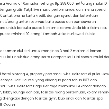
asa Aroma of Ramadan seharga Rp 258.000 net/orang mulai 10
engan gratis Takjil, live music performance, dan menu spesial
 untuk promo kartu kredit, dengan syarat dan ketentuan
0 net/orang untuk reservasi buka puasa dan pembayaran
ara untuk berbuka puasa bersama karena Anda bisa klaim satu
puasa minimal 10 orang” Tambah Atika Nurliawati, Public
et Kamar Idul Fitri untuk menginap 3 hari 2 malam di kamar
Fitri untuk dua orang serta Hampers Idul Fitri spesial mulai dar
.
al hotel bintang 4, property pertama Swiss-Belresort di pulau Ja
Heritage Golf Course, yang dibangun pada tahun 1917 dan
sia. Swiss-Belresort Dago Heritage memilikoi 161 kamar dengan
ran, lobby lounge dan bar, fasilitas ruang pertemuan, kolam renan
lengkapi dengan fasilitas gym, klub anak dan fasilitas spa,
lf Course.