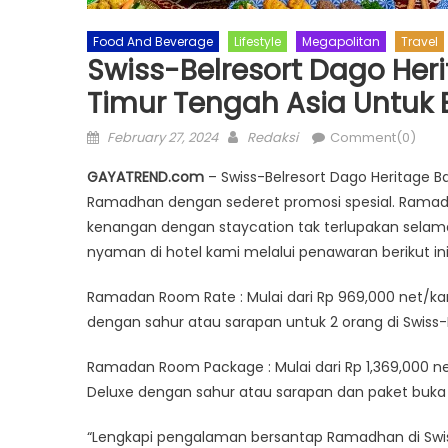
Food And Beverage
Lifestyle
Megapolitan
Travel
Swiss-Belresort Dago He
Timur Tengah Asia Untuk
Posted
Author
February 27, 2024
Redaksi
Comment(0)
on
GAYATREND.com
– Swiss-Belresort Dago Heritage
Ramadhan dengan sederet promosi spesial. Ramadha
kenangan dengan staycation tak terlupakan sela
nyaman di hotel kami melalui penawaran berikut ini
Ramadan Room Rate : Mulai dari Rp 969,000 net/
dengan sahur atau sarapan untuk 2 orang di Swiss
Ramadan Room Package : Mulai dari Rp 1,369,000
Deluxe dengan sahur atau sarapan dan paket buka 
“Lengkapi pengalaman bersantap Ramadhan di Swi