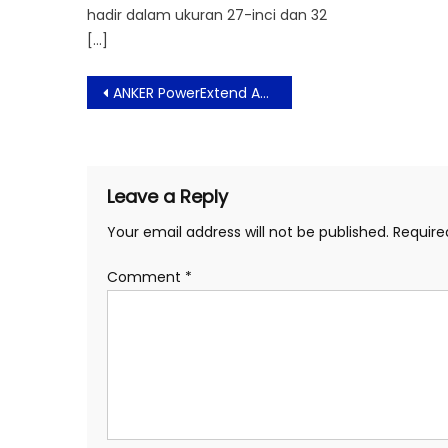
hadir dalam ukuran 27-inci dan 32
[…]
Post
ANKER PowerExtend A9212: Travel Adapter 30 Watt untuk 4 Perangkat
navigation
Leave a Reply
Your email address will not be published.
Require
Comment
*