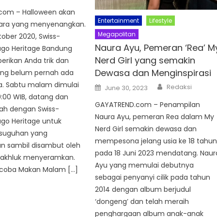
com – Halloween akan
Entertainment
Lifestyle
ara yang menyenangkan.
Megapolitan
ober 2020, Swiss-
Naura Ayu, Pemeran ‘Rea’ M
ago Heritage Bandung
Nerd Girl yang semakin
rikan Anda trik dan
Dewasa dan Menginspirasi
ng belum pernah ada
. Sabtu malam dimulai
Author
Posted
Redaksi
June 30, 2023
on
19:00 WIB, datang dan
GAYATREND.com – Penampilan
ah dengan Swiss-
Naura Ayu, pemeran Rea dalam My
ago Heritage untuk
Nerd Girl semakin dewasa dan
suguhan yang
mempesona jelang usia ke 18 tahu
n sambil disambut oleh
pada 18 Juni 2023 mendatang. Naur
akhluk menyeramkan.
Ayu yang memulai debutnya
coba Makan Malam […]
sebagai penyanyi cilik pada tahun
2014 dengan album berjudul
‘dongeng’ dan telah meraih
penghargaan album anak-anak