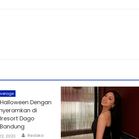
everage
 Halloween Dengan
nyeramkan di
lresort Dago
 Bandung
Author
Redaksi
22, 2020