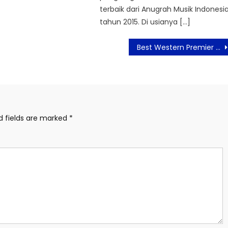
terbaik dari Anugrah Musik Indonesi
tahun 2015. Di usianya […]
Best Western Premier The Hive Rayakan Ramadan Bertema Ramadan Delight
d fields are marked
*