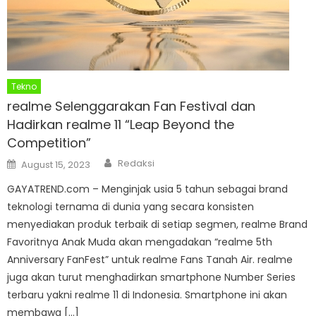
Tekno
realme Selenggarakan Fan Festival dan
Hadirkan realme 11 “Leap Beyond the
Competition”
Author
Posted
Redaksi
August 15, 2023
on
GAYATREND.com – Menginjak usia 5 tahun sebagai brand
teknologi ternama di dunia yang secara konsisten
menyediakan produk terbaik di setiap segmen, realme Brand
Favoritnya Anak Muda akan mengadakan “realme 5th
Anniversary FanFest” untuk realme Fans Tanah Air. realme
juga akan turut menghadirkan smartphone Number Series
terbaru yakni realme 11 di Indonesia. Smartphone ini akan
membawa […]