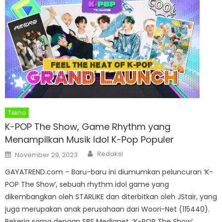
Tekno
K-POP The Show, Game Rhythm yang
Menampilkan Musik Idol K-Pop Populer
Author
Posted
Redaksi
November 29, 2023
on
GAYATREND.com – Baru-baru ini diumumkan peluncuran ‘K-
POP The Show’, sebuah rhythm idol game yang
dikembangkan oleh STARLIKE dan diterbitkan oleh JStair, yang
juga merupakan anak perusahaan dari Woori-Net (115440).
Bekerja sama dengan SBS Medianet, ‘K-POP The Show’