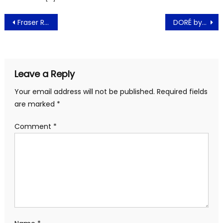
Post
Fraser Residence Sudirman Jakarta Menawarkan Hidangan Internasional
DORÉ by LeTAO Kembali Membuat Kreasi Mooncake di Perayaan Mid-Autumn Festival
navigation
Leave a Reply
Your email address will not be published.
Required fields
are marked
*
Comment
*