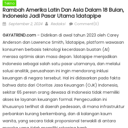
Tekno
Rambah Amerika Latin Dan Asia Dalam 18 Bulan,
Indonesia Jadi Pasar Utama 1datapipe
Posted
Author
September 2, 2024
Redaksi
Comment(0)
on
GAYATREND.com
– Didirikan di awal tahun 2023 oleh Carey
Anderson dan Lawrence Smith, 1datapipe, platform wawasan
konsumen berbasis teknologi kecerdasan buatan (AI)
merasa optimis akan masa depan. 1datapipe menjadikan
Indonesia sebagai salah satu pasar utamanya, dan melalui
solusi analitik, perusahaan ini ingin mendorong inklusi
keuangan di negara tersebut. Hal ini didasarkan pada fakta
bahwa data dari Otoritas Jasa Keuangan (OJK) Indonesia,
sekitar 65 peresn orang dewasa di Indonesia tidak memiliki
akses ke layanan keuangan formal. Pengecualian ini
khususnya terlihat di daerah pedesaan, di mana infrastruktur
perbankan kurang berkembang, dan di kalangan kaum
wanita, yang secara tidak proporsional terwakili di antara
mereka yang tidak memiliki rekening bank.