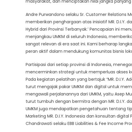
masyarakat, dan menciptakan nilai jangka panjang 
Andre Purwandono selaku Sr. Customer Relations
memberikan penghargaan atas inisiatif MR. D.I.Y. 
Hybrid dari Provinsi Terbanyak.’ Pencapaian ini men
menjangkau UMKM di seluruh Indonesia, memberika
sangat relevan di era saat ini. Kami berharap lang
peran aktif dalam mendukung komunitas bisnis l
Partisipasi dari setiap provinsi di Indonesia, menega
mencerminkan strategi untuk memperluas akses ke
Pada kegiatan pelatihan yang bertajuk “MR. D.I.Y. Ada 
turut mengajak pakar UMKM dan digital untuk me
mengawali perjalanannya dari UMKM, yaitu Asep Mu
turut tumbuh dengan bermitra dengan MR. D.I.Y. dan 
UMKM juga mendapatkan pengetahuan tentang tips da
Marketing MR. D.I.Y. Indonesia dan konsultan digital 
Chandrawati selaku EBB Liabilities & Fee Income P