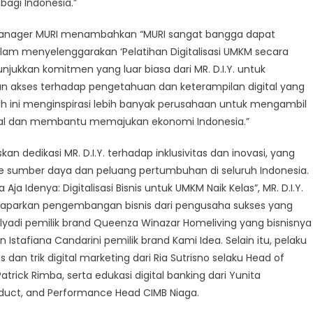
bagi Indonesia.”
 Manager MURI menambahkan “MURI sangat bangga dapat
dalam menyelenggarakan ‘Pelatihan Digitalisasi UMKM secara
unjukkan komitmen yang luar biasa dari MR. D.I.Y. untuk
n akses terhadap pengetahuan dan keterampilan digital yang
kah ini menginspirasi lebih banyak perusahaan untuk mengambil
okal dan membantu memajukan ekonomi Indonesia.”
skan dedikasi MR. D.I.Y. terhadap inklusivitas dan inovasi, yang
 sumber daya dan peluang pertumbuhan di seluruh Indonesia.
Aja Idenya: Digitalisasi Bisnis untuk UMKM Naik Kelas”, MR. D.I.Y.
maparkan pengembangan bisnis dari pengusaha sukses yang
lyadi pemilik brand Queenza Winazar Homeliving yang bisnisnya
Istafiana Candarini pemilik brand Kami Idea. Selain itu, pelaku
n trik digital marketing dari Ria Sutrisno selaku Head of
Patrick Rimba, serta edukasi digital banking dari Yunita
roduct, and Performance Head CIMB Niaga.