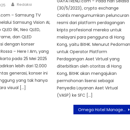
GAYATREND.com – Pada hari Selasa
Author
Redaksi
025
(30/5/2023), crypto exchange
.com – Samsung TV
CoinEx mengumumkan peluncuran
elalui Samsung Vision AI,
resmi dari platform perdagangan
 QLED 8K, Neo QLED,
kripto profesional mereka untuk
Frame, dan QLED
melayani para pengguna di Hong
si dengan konser
Kong, yaitu BitHK. Menurut Pedoma
 Rossa – Here I Am, yang
untuk Operator Platform
Jakarta pada 25 Mei 2025
Perdagangan Aset Virtual yang
dirkan lebih dari 12.000
diterbitkan oleh otoritas di Hong
tas generasi, konser ini
Kong, BitHK akan mengajukan
nggung yang tak hanya
permohonan lisensi sebagai
a visual […]
Penyedia Layanan Aset Virtual
(VASP) ke SFC […]
Omega Hotel Management Menandatangani Kerjasama Pembukaan Codela Hotel Pontianak