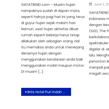
Posted
June 2, 2
GAYATREND.com – Musim hujan
on
nampaknya sudah di depan mata,
GAYATREND
seperti halnya pagi hari ini yang terus
Indonesia m
di guyur hujan sejak malam hari.
dengan Neo
Namun, saat hujan aktivitas diluar
OLED, The 
rumah seperti bekerja harus tetap
berkolabora
dilakukan oleh sebagian orang. Hal
spektakuler
itu memaksa anda untuk menerjang
digelar di 
derasnya hujan dengan
lalu. Mengha
menggunakan kendaraan anda baik
penonton lin
menggunakan mobil maupun motor.
menjadi pa
Di musim […]
megah secar
Post
Brits Hotel Puri Indah Hadirkan “Back to 80’s New Year’s Eve Party” untuk Sambut Tahun 2025
navigation