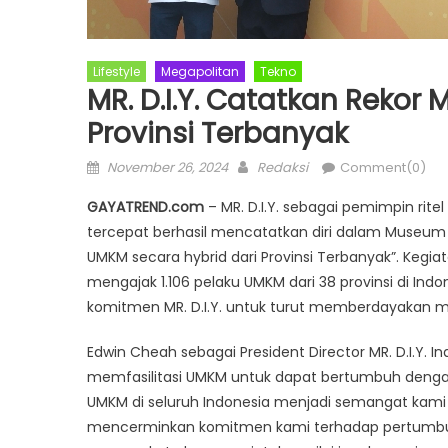
Lifestyle
Megapolitan
Tekno
MR. D.I.Y. Catatkan Rekor 
Provinsi Terbanyak
Posted
Author
November 26, 2024
Redaksi
Comment(0)
on
GAYATREND.com
– MR. D.I.Y. sebagai pemimpin ri
tercepat berhasil mencatatkan diri dalam Museum Re
UMKM secara hybrid dari Provinsi Terbanyak”. Kegia
mengajak 1.106 pelaku UMKM dari 38 provinsi di Indo
komitmen MR. D.I.Y. untuk turut memberdayakan
Edwin Cheah sebagai President Director MR. D.I.Y
memfasilitasi UMKM untuk dapat bertumbuh dengan
UMKM di seluruh Indonesia menjadi semangat kami 
mencerminkan komitmen kami terhadap pertumbuh