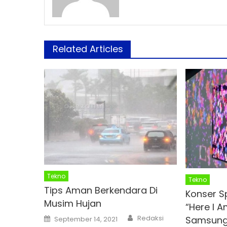
Related Articles
Tekno
Tekno
Tips Aman Berkendara Di
Konser S
Musim Hujan
“Here I A
Author
Posted
Redaksi
Samsung 
September 14, 2021
on