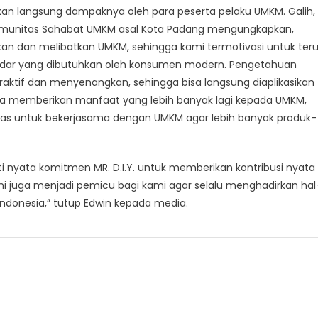
rasakan langsung dampaknya oleh para peserta pelaku UMKM. Galih,
komunitas Sahabat UMKM asal Kota Padang mengungkapkan,
kan dan melibatkan UMKM, sehingga kami termotivasi untuk ter
ndar yang dibutuhkan oleh konsumen modern. Pengetahuan
traktif dan menyenangkan, sehingga bisa langsung diaplikasikan
a memberikan manfaat yang lebih banyak lagi kepada UMKM,
as untuk bekerjasama dengan UMKM agar lebih banyak produk-
ti nyata komitmen MR. D.I.Y. untuk memberikan kontribusi nyata
ni juga menjadi pemicu bagi kami agar selalu menghadirkan hal
ndonesia,” tutup Edwin kepada media.