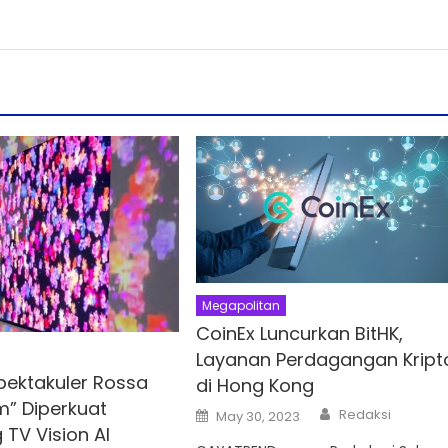
Megapolitan
CoinEx Luncurkan BitHK,
Layanan Perdagangan Kript
pektakuler Rossa
di Hong Kong
m” Diperkuat
Author
Posted
Redaksi
May 30, 2023
on
TV Vision AI