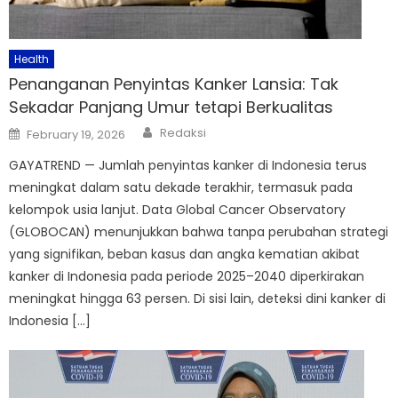
Health
Penanganan Penyintas Kanker Lansia: Tak
Sekadar Panjang Umur tetapi Berkualitas
Author
Posted
Redaksi
February 19, 2026
on
GAYATREND — Jumlah penyintas kanker di Indonesia terus
meningkat dalam satu dekade terakhir, termasuk pada
kelompok usia lanjut. Data Global Cancer Observatory
(GLOBOCAN) menunjukkan bahwa tanpa perubahan strategi
yang signifikan, beban kasus dan angka kematian akibat
kanker di Indonesia pada periode 2025–2040 diperkirakan
meningkat hingga 63 persen. Di sisi lain, deteksi dini kanker di
Indonesia […]