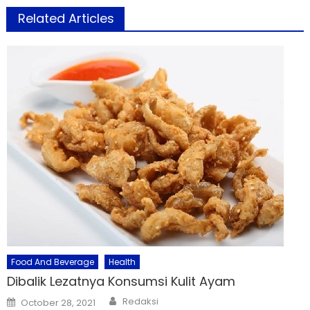
Related Articles
Food And Beverage
Health
Dibalik Lezatnya Konsumsi Kulit Ayam
Author
Posted
Redaksi
October 28, 2021
on