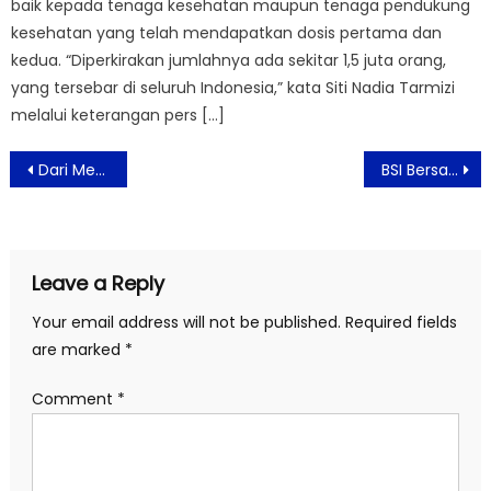
baik kepada tenaga kesehatan maupun tenaga pendukung
kesehatan yang telah mendapatkan dosis pertama dan
kedua. “Diperkirakan jumlahnya ada sekitar 1,5 juta orang,
yang tersebar di seluruh Indonesia,” kata Siti Nadia Tarmizi
melalui keterangan pers […]
Post
Dari Mesin RB Noodle S Pro 10, Jenny Widjaja Bangun Peluang Usaha Mie Berlipat Ganda
BSI Bersama Kemenparekraf Salurkan Bantuan Modal Kerja dan Investasi Kepada UMKM Brand Modest Fashion
navigation
Leave a Reply
Your email address will not be published.
Required fields
are marked
*
Comment
*