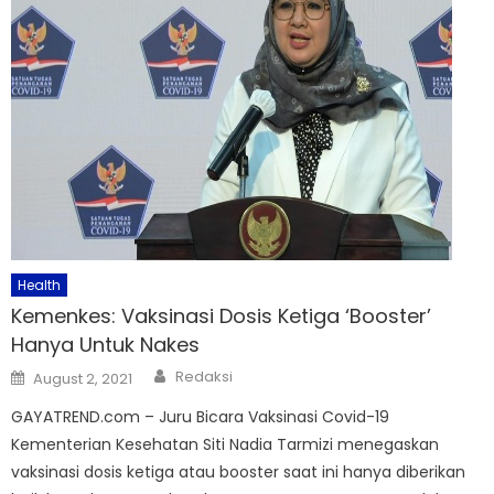
Health
Kemenkes: Vaksinasi Dosis Ketiga ‘Booster’
Hanya Untuk Nakes
Author
Posted
Redaksi
August 2, 2021
on
GAYATREND.com – Juru Bicara Vaksinasi Covid-19
Kementerian Kesehatan Siti Nadia Tarmizi menegaskan
vaksinasi dosis ketiga atau booster saat ini hanya diberikan