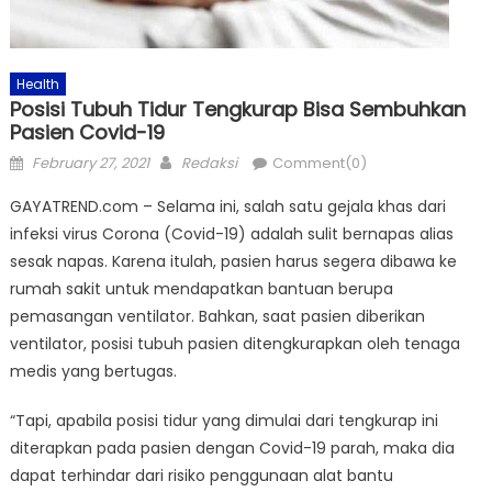
Health
Posisi Tubuh Tidur Tengkurap Bisa Sembuhkan
Pasien Covid-19
Posted
Author
February 27, 2021
Redaksi
Comment(0)
on
GAYATREND.com – Selama ini, salah satu gejala khas dari
infeksi virus Corona (Covid-19) adalah sulit bernapas alias
sesak napas. Karena itulah, pasien harus segera dibawa ke
rumah sakit untuk mendapatkan bantuan berupa
pemasangan ventilator. Bahkan, saat pasien diberikan
ventilator, posisi tubuh pasien ditengkurapkan oleh tenaga
medis yang bertugas.
“Tapi, apabila posisi tidur yang dimulai dari tengkurap ini
diterapkan pada pasien dengan Covid-19 parah, maka dia
dapat terhindar dari risiko penggunaan alat bantu