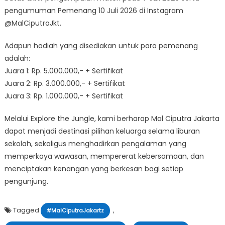
pengumuman Pemenang 10 Juli 2026 di Instagram
@MalCiputraJkt.
Adapun hadiah yang disediakan untuk para pemenang
adalah:
Juara 1: Rp. 5.000.000,- + Sertifikat
Juara 2: Rp. 3.000.000,- + Sertifikat
Juara 3: Rp. 1.000.000,- + Sertifikat
Melalui Explore the Jungle, kami berharap Mal Ciputra Jakarta
dapat menjadi destinasi pilihan keluarga selama liburan
sekolah, sekaligus menghadirkan pengalaman yang
memperkaya wawasan, mempererat kebersamaan, dan
menciptakan kenangan yang berkesan bagi setiap
pengunjung.
Tagged
,
#MalCiputraJakartz