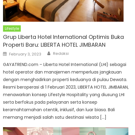
Lifestyle
Grup Liberta Hotel International Optimis Buka
Properti Baru: LIBERTA HOTEL JIMBARAN
Author
Posted
Redaksi
February 3, 2023
on
GAYATREND.com – Liberta Hotel International (LHI) sebagai
hotel operator dan manajemen memperluas jangkauan
dengan menghadirkan properti keduanya di pulau Dewata.
Resmi beroperasi di 1 Februari 2023, LIBERTA HOTEL JIMBARAN,
menawarkan konsep Lifestyle Hospitality yang diusung LHI
serta berfokus pada pelayanan serta konsep
keramahtamahan otentik, inklusif, dan luar biasa. Bali
memang menjadi salah satu destinasi wisata […]